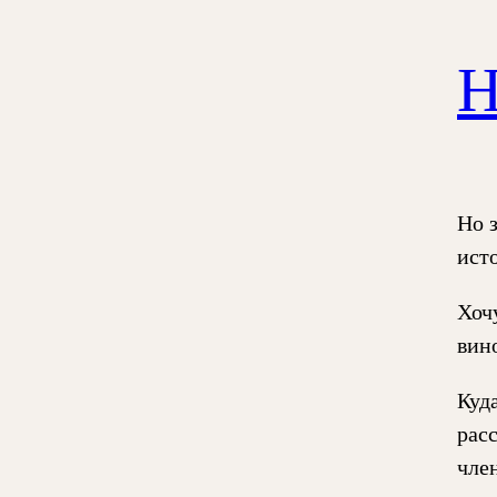
Н
Но 
ист
Хочу
вин
Куд
рас
чле