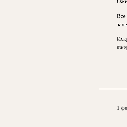
Ожи
Все
зал
Иск
#же
1 ф