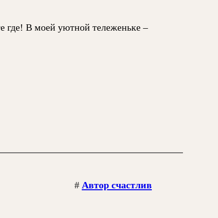
е где! В моей уютной тележеньке –
#
Автор счастлив