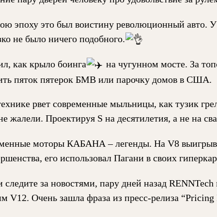
вою эпоху это был воистину революционный авто. 
зко не было ничего подобного.
ил, как крыло боинга
на чугунном мосте. За т
ить пяток пятерок БМВ или парочку домов в США.
технике рвет современные мыльницы, как тузик грел
не жалели. Проектируя S на десятилетия, а не на св
менные моторы КАБАНА – легенды. На V8 выигрыв
ершенства, его использовал Пагани в своих гиперкар
и следите за новостями, пару дней назад RENNTech 
м V12. Очень зашла фраза из пресс-релиза “Pricing L