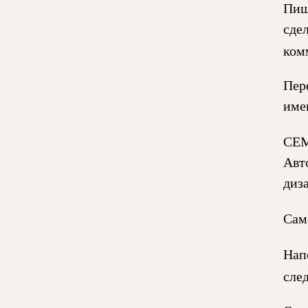
Пиш
сде
ком
Пер
име
СЕМ
Авт
диз
Сам
Нап
сле