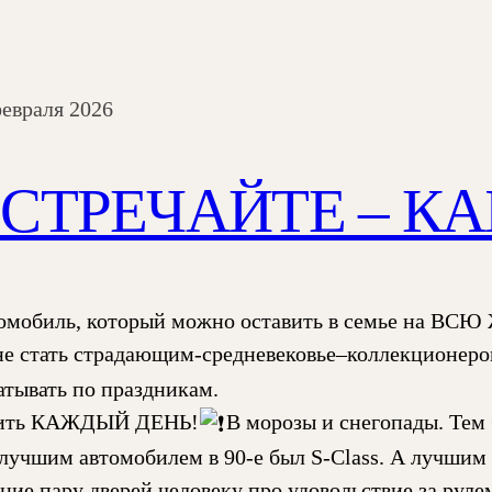
февраля 2026
СТРЕЧАЙТЕ – КА
томобиль, который можно оставить в семье на ВС
не стать страдающим-средневековье–коллекционеро
атывать по праздникам.
ить КАЖДЫЙ ДЕНЬ!
️В морозы и снегопады. Тем
 лучшим автомобилем в 90-е был S-Class. А лучшим
ние пару дверей человеку про удовольствие за руле