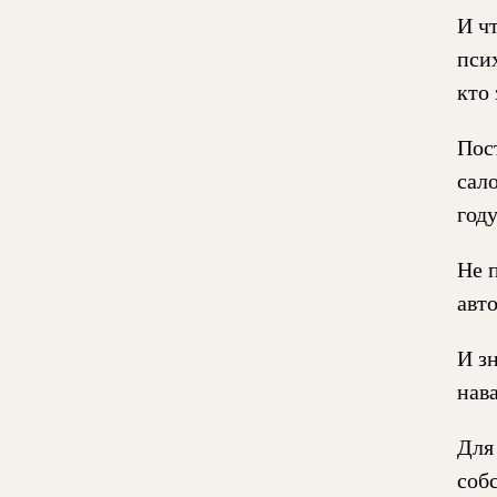
И ч
пси
кто 
Пос
сало
году
Не 
авт
И зн
нав
Для
соб