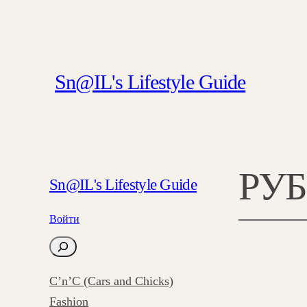
Перейти
к
содержимому
Sn@IL's Lifestyle Guide
РУ
Sn@IL's Lifestyle Guide
Войти
П
о
C’n’C (Cars and Chicks)
и
Fashion