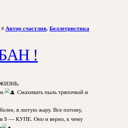
#
Автор счастлив
, 
Беллетристика
БАН !
Ю ЖИЗНЬ.
м.
Смахивать пыль тряпочкой и
 более, в лютую жару. Все потому,
 в S — КУПЕ. Оно и верно, к чему
м