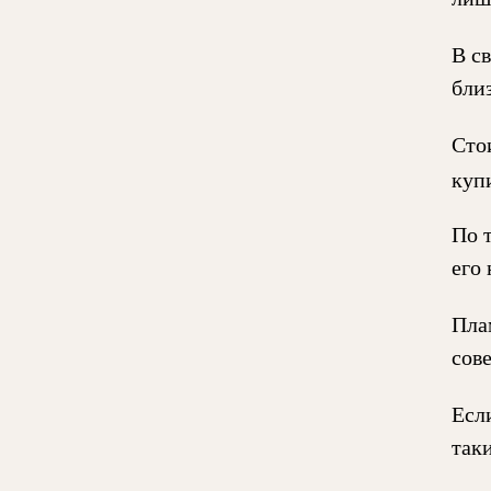
В с
бли
Сто
куп
По 
его 
Пла
сов
Есл
таки