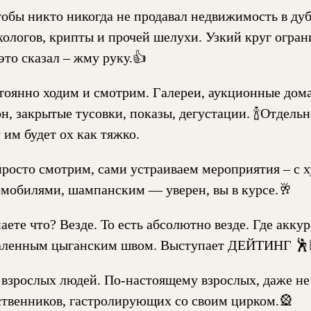
тобы никто никогда не продавал недвижимость в дуба
хологов, крипты и прочей шелухи. Узкий круг ограни
это сказал – жму руку.👍
тоянно ходим и смотрим. Галереи, аукционные дом
н, закрытые тусовки, показы, дегустации. 🍾Отдельн
 им будет ох как тяжко.
просто смотрим, сами устраиваем мероприятия – с
омобилями, шампанским — уверен, вы в курсе.🥂
аете что? Везде. То есть абсолютно везде. Где акку
аленным цыганским швом. Выступает ДЕЙТИНГ 🕺
 взрослых людей. По-настоящему взрослых, даже не
ственников, гастролирующих со своим цирком.🎡