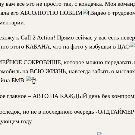
у вам все это не просто так, с кондачка. Моя кома
лала его АБСОЛЮТНО НОВЫМ
️Видео о трудово
ментарии.
ехожу к Call 2 Action! Прямо сейчас у вас есть нев
нно этого КАБАНА, что на фото у избушки в ЦАО
ЕЙНОЕ СОКРОВИЩЕ, которое можно передавать из
омобиль на ВСЮ ЖИЗНЬ, навсегда забыть о мыслях 
айна БМВ.
ое главное – АВТО НА КАЖДЫЙ день без компром
оследок, но не в последнюю очередь -ОЛДТАЙМЕР
дующем году.