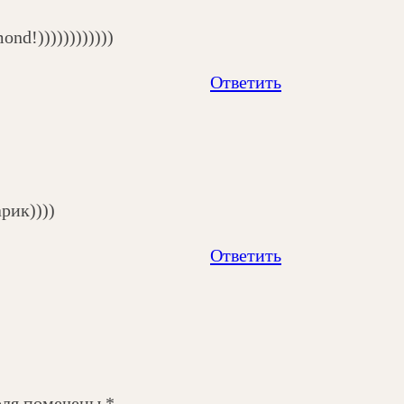
nd!))))))))))))
Ответить
ик))))
Ответить
оля помечены
*