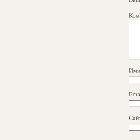
Ком
Им
Ema
Сай