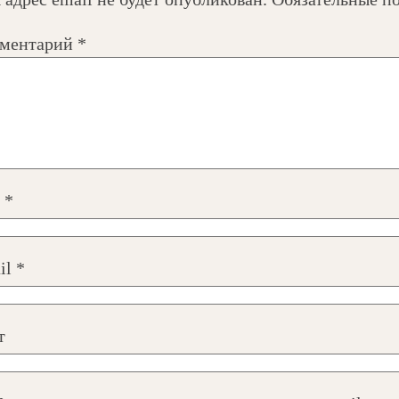
ментарий
*
я
*
il
*
т