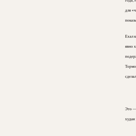
года, 
для «
показ
Ехал 
явно х
подерж
Тормо
сдела
Это — 
худая