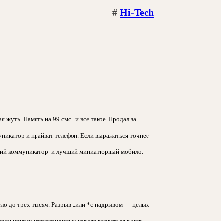
#
Hi-Tech
 жуть. Память на 99 смс.. и все такое. Продал за
никатор и прайват телефон. Если выражаться точнее –
ший коммуникатор
и лучший миниатюрный мобило.
ло до трех тысяч. Разрыв ..или *с надрывом — целых
ткам ушлых узкопленочных кореяк ворваться в мир