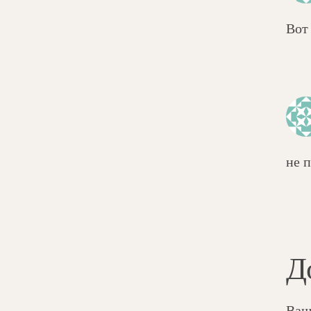
Вот 
не 
Д
Ваш