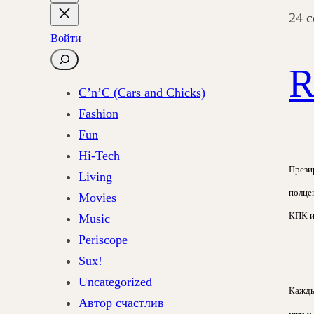
24 
Войти
П
R
о
C’n’C (Cars and Chicks)
и
Fashion
с
Fun
к
Hi-Tech
Презир
Living
полце
Movies
КПК и
Music
Periscope
Sux!
Uncategorized
Кажды
Автор счастлив
четы