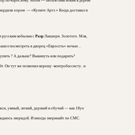
ятор по-взрослому. Моби — пятилетняя нокия в дереве
твердили хором — «Купите Артэ.» Когда доставал и
ил русским кобылам с
Разр
Лакшери. Золотого. Мля,
Зашел посмотреть в дворец «Евросеть» ночью ..
упить ? А дальше? Выкинуть или подарить?
. Он тут же позвонил корешу -контробассисту.. и
кси, умный, легкий, дерзкий и ебучий — как 18yo
аждаюсь эверидэй. И иногда эверинайт по СМС.