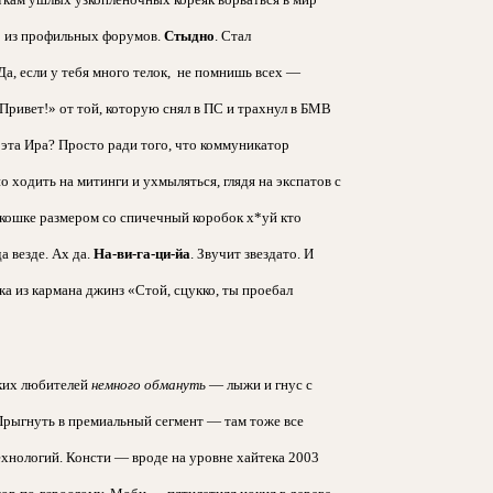
р из профильных форумов.
Стыдно
. Стал
а, если у тебя много телок, не помнишь всех —
Привет!» от той, которую снял в ПС и трахнул в БМВ
 эта Ира? Просто ради того, что коммуникатор
 ходить на митинги и ухмыляться, глядя на экспатов с
окошке размером со спичечный коробок х*уй кто
а везде. Ах да.
На-ви-га-ци-йа
. Звучит звездато. И
ка из кармана джинз «Стой, сцукко, ты проебал
ских любителей
немного обмануть
— лыжи и гнус с
рыгнуть в премиальный сегмент — там тоже все
ехнологий. Консти — вроде на уровне хайтека 2003