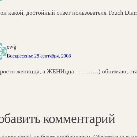
он какой, достойный ответ пользователя Touch Diamo
ewg
Воскресенье 28 сентября, 2008
просто женицца, а ЖЕНИцца…………) обнимаю, стар
обавить комментарий
 адрес email не будет опубликован.
Обязательные п