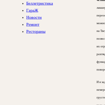
Беллетристика
лакше
ГараЖ
перео
Новости
можно
Ремонт
на Тв
Рестораны
позво
их ог
разгля
функци
поворо
И я з
немер
груст