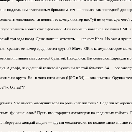
ри с поддельным пластиковым брюликом- тач — повелся как последний дроче
смыслять концепцию…и понял, что коммуникатор нах*уй не нужен. Для чего? Д
 тупо хранить в контактах с фотками. И ты поймешь наверное, получив СМС «
ерской три года назад. Даже можешь ответить — «привет Ира». Но зачем нужна
ляет хранить ее номер среди сотен других?
Мимо
. ОК, с коммуникатором можно
ромными планшетами с желтой бумагой. Находился. Наухмылялся. Каракули в 
дит. А драфт, накиданный гелиевой ручкой на желтой бумажке А4 — все завсегд
онально круто. Но.. в моих пяти иксах (ЦЛС и З4) — она штатная. Орущая тел
т!?». Опять!??
адумался. Что вместо коммуникатора на роль «паблик фон»? Поделки от корей
еным функционалом? Пусть ими гордятся лохоклерки на кредитных тойотах. П
но. Вертушка хюндай акцент — крутая механически, но полное гавно в плане т