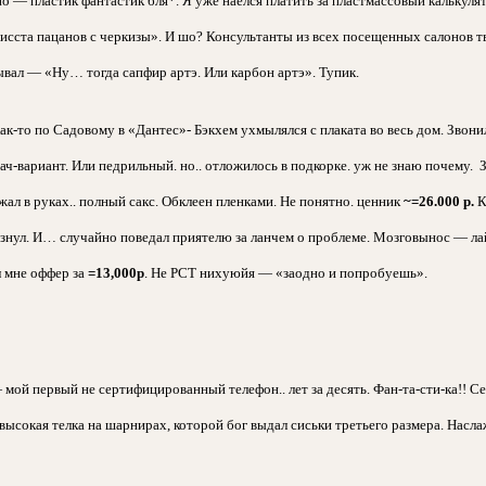
но — пластик фантастик бля*. Я уже наелся платить за пластмассовый калькул
чисста пацанов с черкизы». И шо? Консультанты из всех посещенных салонов 
ывал — «Ну… тогда сапфир артэ. Или карбон артэ». Тупик.
как-то по Садовому в «Дантес»- Бэкхем ухмылялся с плаката во весь дом. Звон
ач-вариант. Или педрильный. но.. отложилось в подкорке. уж не знаю почему. 
ал в руках.. полный сакс. Обклеен пленками. Не понятно. ценник
~=26.000 р.
К
знул. И… случайно поведал приятелю за ланчем о проблеме. Мозговынос — лайт
л мне оффер за
=13,000р
. Не РСТ нихуюйя — «заодно и попробуешь».
мой первый не сертифицированный телефон.. лет за десять. Фан-та-сти-ка!! Се
 высокая телка на шарнирах, которой бог выдал сиськи третьего размера. Насл