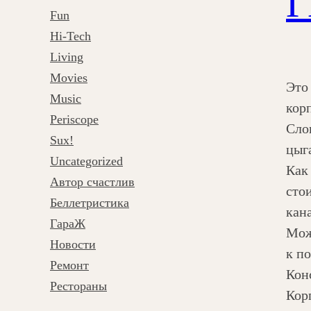
Г
с
Fun
к
Hi-Tech
Living
Movies
Это
Music
кор
Periscope
Сло
Sux!
цыг
Uncategorized
Как
Автор счастлив
сто
Беллетристика
кана
ГараЖ
Мож
Новости
к п
Ремонт
Кон
Рестораны
Кор