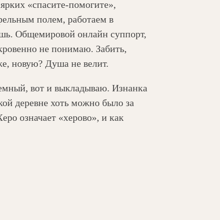
в ярких «спасите-помогите»,
фельным полем, работаем в
вишь. Общемировой онлайн суппорт,
ткровенно не понимаю. Забить,
е, новую? Душа не велит.
лемный, вот и выкладываю. Изнанка
кой деревне хоть можно было за
Херо означает «херово», и как