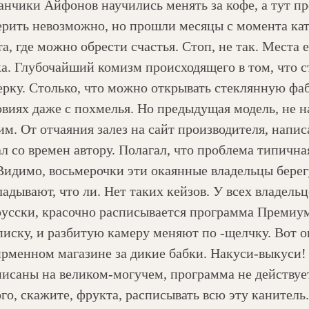
анчики Айфонов научились менять за кофе, а тут пр
ерить невозможно, но прошли месяцы с момента кат
а, где можно обрести счастья. Стоп, не так. Места ес
ка. Глубочайший комизм происходящего в том, что
ерку. Столько, что можно открывать стеклянную ф
овиях даже с похмелья. Но предыдущая модель, не 
им. От отчаяния залез на сайт производителя, напи
ал со времен автору. Полагал, что проблема типична
 Видимо, восьмерочки эти окаянные владельцы берег
ладывают, что ли. Нет таких кейзов. У всех владель
русски, красочно расписывается программа Премиум
писку, и разбитую камеру меняют по -щелчку. Вот о
ирменном магазине за дикие бабки. Накуси-выкуси!
писаны на великом-могучем, программа не действуе
ого, скажите, фрукта, расписывать всю эту канитель