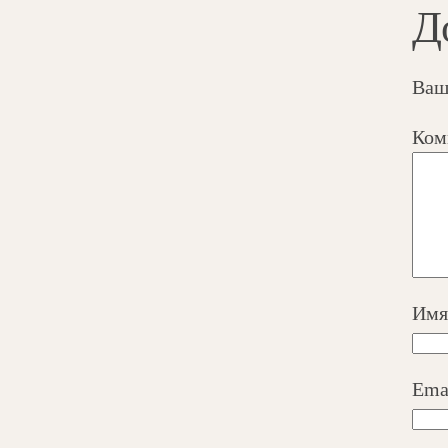
Д
Ваш
Ком
Им
Ema