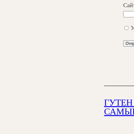
Сай
У
ГУТЕН
САМЫЙ