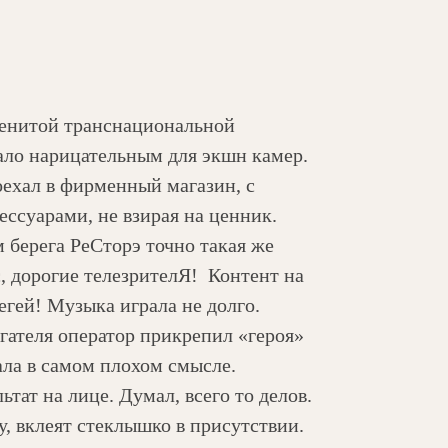
менитой транснациональной
тало нарицательным для экшн камер.
оехал в фирменный магазин, с
ессуарами, не взирая на ценник.
м берега РеСторэ точно такая же
с, дорогие телезрителЯ! Контент на
гегей! Музыка играла не долго.
игателя оператор прикрепил «героя»
ала в самом плохом смысле.
тат на лице. Думал, всего то делов.
, вклеят стеклышко в присутствии.