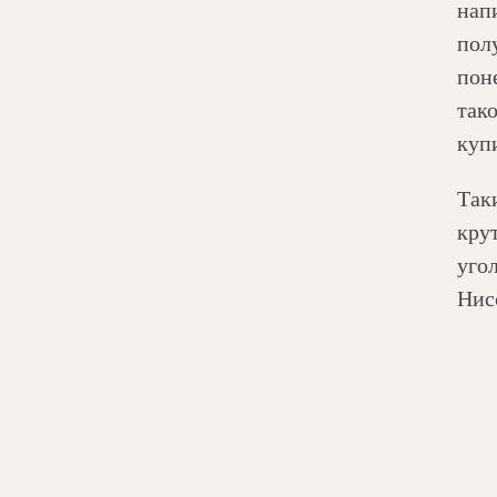
напи
пол
пон
так
куп
Так
кру
угол
Нис