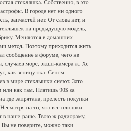
остая стекляшка. Собственно, в это
астрофы. В городе нет ни одного
ть, запчастей нет. От слова нет, и
 стеклышек на предыдущую модель,
абрику. Меняются в домашних
наш метод. Поэтому приходится жить
сал сообщение в форуме, чего не
я, случаев море, экшн-камера ж. Хе
ут, как зеницу ока. Сеном
цев в мире стеклышки сияют. Зато
 или как там. Платишь 90$ за
на где запрятана, прелесть покупки
 Несмотря на то, что все плюшки
т в наше-раше. Твою ж радиораму,
. Вы не поверите, можно таки