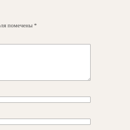
оля помечены
*