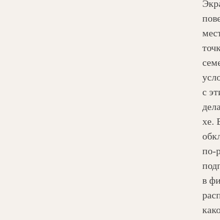
Экр
пов
мест
точ
сем
усл
с эт
дел
хе.
обк
по-
под
в ф
рас
как