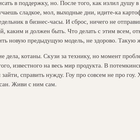
сать в поддержку, но. После того, как излил душу 
учаешь сладкое, мол, выходные дни, идите-ка карто
едельник в бизнес-часы. И сброс, ничего не отпра
ой, каким и должен быть. Что делать с этим всем, о
ить новую предыдущую модель, не здорово. Такую ж
ие дела, котаны. Скузи за технику, но момент проб
того, известного на весь мир продукта. В потемкинс
 зайти, справить нужду. Гоу про совсем не про гоу. 
сан. Живи с ним сам.