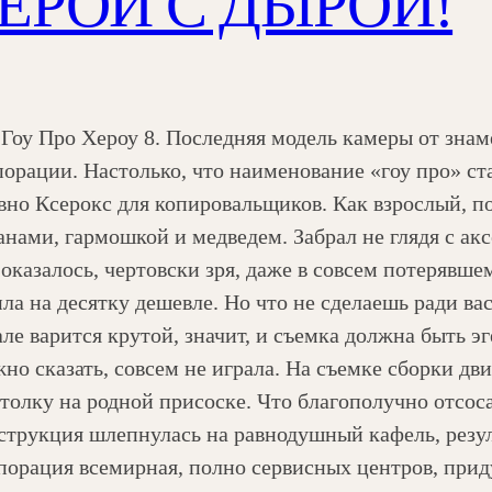
ЕРОЙ С ДЫРОЙ!
 Гоу Про Хероу 8. Последняя модель камеры от зна
порации. Настолько, что наименование «гоу про» с
вно Ксерокс для копировальщиков. Как взрослый, п
анами, гармошкой и медведем. Забрал не глядя с акс
 оказалось, чертовски зря, даже в совсем потерявше
ила на десятку дешевле. Но что не сделаешь ради ва
ле варится крутой, значит, и съемка должна быть э
но сказать, совсем не играла. На съемке сборки дв
отолку на родной присоске. Что благополучно отсос
струкция шлепнулась на равнодушный кафель, резуль
порация всемирная, полно сервисных центров, приду