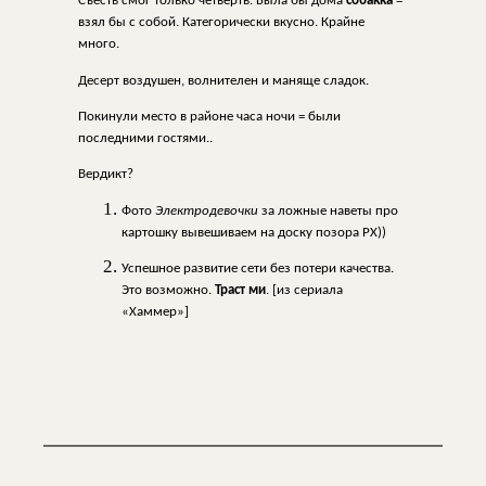
Съесть смог только четверть. Была бы дома
собакка
=
взял бы с собой. Категорически вкусно. Крайне
много.
Десерт воздушен, волнителен и маняще сладок.
Покинули место в районе часа ночи = были
последними гостями..
Вердикт?
Фото
Электродевочки
за ложные наветы про
картошку вывешиваем на доску позора РХ))
Успешное развитие сети без потери качества.
Это возможно.
Траст ми
. [из сериала
«Хаммер»]