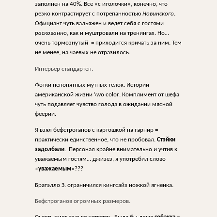
заполнен на 40%. Все «с иголочки», конечно, что
резко контрастирует с потрепанностью
Новинского
.
Официант чуть вальяжен и ведет себя с гостями
раскованно
, как и муштровали на тренингах. Но…
очень тормознутый
= приходится кричать за ним. Тем
не менее, на чаевых не отразилось.
Интерьер стандартен.
Фотки непонятных мутных телок. Истории
американской жизни \
wo
color
. Комплимент от шефа
чуть подавляет чувство голода в ожидании мясной
феерии.
Я взял бефстроганов с картошкой на гарнир =
практически единственное, что не пробовал.
Стэйки
задолбали
.
Персонал крайне внимательно и учтив к
уважаемым гостям… джизез, я употребил слово
«
уважаемым
»???
Братэлло З. ограничился кингсайз ножкой ягненка.
Бефстроганов огромных размеров.