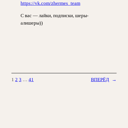
https://vk.com/zhermes_team
С вас — лайки, подписки, шеры-
алишеры))
1
2
3
…
41
ВПЕРЁД
→