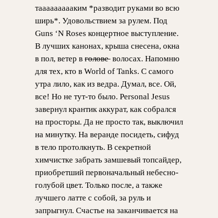
таааааааааким *разводит руками во всю
ширь*. Удовольствием за рулем. Под
Guns ‘N Roses концертное выступление.
В лучших канонах, крыша снесена, окна
в пол, ветер в
голове
волосах. Напомню
для тех, кто в World of Tanks. С самого
утра лило, как из ведра. Думал, все. Ой,
все! Но не тут-то было. Personal Jesus
завернул крантик аккурат, как собрался
на просторы. Да не просто так, выключил
на минутку. На веранде посидеть, сифуд
в тело протолкнуть. В секретной
химчистке забрать замшевый топсайдер,
приобретший первоначальный небесно-
голубой цвет. Только после, а также
лучшего латте с собой, за руль и
запрыгнул. Счастье на заканчивается на