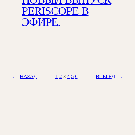
PERISCOPE В
ЭФИРЕ.
←
НАЗАД
1
2
3
4
5
6
ВПЕРЁД
→