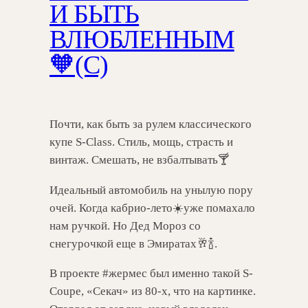
И БЫТЬ
ВЛЮБЛЕННЫМ
🧡(С)
Почти, как быть за рулем классического
купе S-Class. Стиль, мощь, страсть и
винтаж. Смешать, не взбалтывать🍸
Идеальный автомобиль на унылую пору
очей. Когда кабрио-лето☀️уже помахало
нам ручкой. Но Дед Мороз со
снегурочкой еще в Эмиратах🥂🍾.
В проекте #жермес был именно такой S-
Coupe, «Секач» из 80-х, что на картинке.