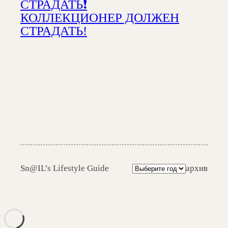
СТРАДАТЬ❗️
КОЛЛЕКЦИОНЕР ДОЛЖЕН
СТРАДАТЬ!
А
Sn@IL’s Lifestyle Guide
архив
р
х
и
в