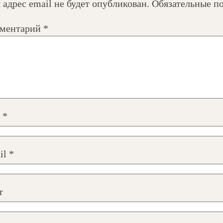
 адрес email не будет опубликован.
Обязательные п
ментарий
*
я
*
il
*
т