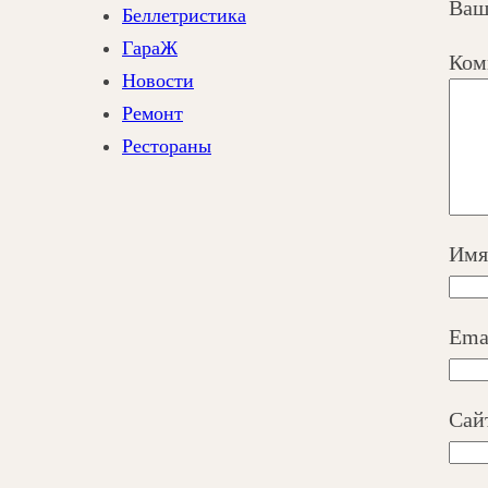
Ваш
Беллетристика
ГараЖ
Ком
Новости
Ремонт
Рестораны
Им
Ema
Сай