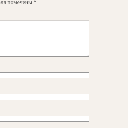
оля помечены
*