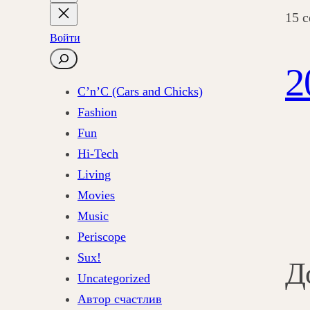
15 
Войти
П
2
о
C’n’C (Cars and Chicks)
и
Fashion
с
Fun
к
Hi-Tech
Living
Movies
Music
Periscope
Sux!
Д
Uncategorized
Автор счастлив