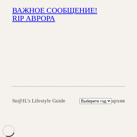
ВАЖНОЕ СООБЩЕНИЕ!
RIP АВРОРА
А
Sn@IL’s Lifestyle Guide
архив
р
х
и
в